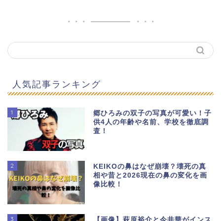
人気記事ランキング
1
郷ひろみの双子の写真が可愛い！子
供4人の年齢や名前、学校を徹底調
査！
2
KEIKOの鼻はなぜ崩壊？壊死の真
相や昔と2026現在の鼻の変化を画
像比較！
3
【画像】萩原裕介と今井華がインス