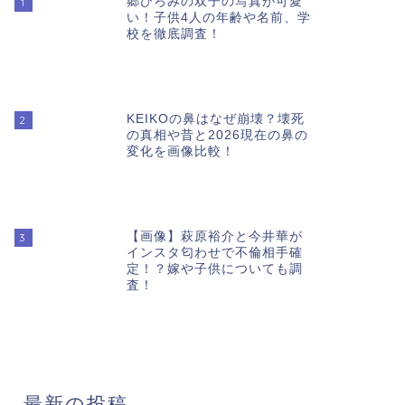
郷ひろみの双子の写真が可愛
1
い！子供4人の年齢や名前、学
校を徹底調査！
KEIKOの鼻はなぜ崩壊？壊死
2
の真相や昔と2026現在の鼻の
変化を画像比較！
【画像】萩原裕介と今井華が
3
インスタ匂わせで不倫相手確
定！？嫁や子供についても調
査！
最新の投稿