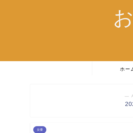
ホー
― 
2
女優