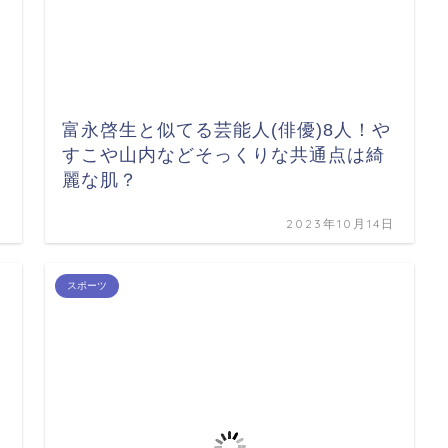
富永啓生と似てる芸能人(俳優)8人！や
すこや山内などそっくりな共通点は綺
麗な肌？
日
2023年10月14日
スポーツ