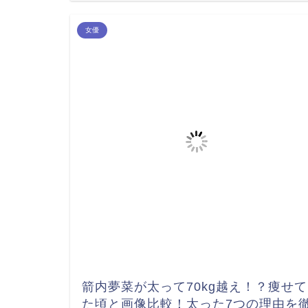
女優
箭内夢菜が太って70kg越え！？痩せて
た頃と画像比較！太った7つの理由を