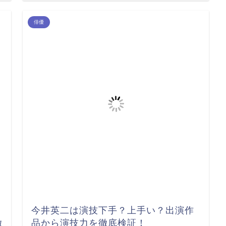
俳優
今井英二は演技下手？上手い？出演作
徹
品から演技力を徹底検証！