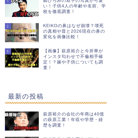
郷ひろみの双子の写真が可愛
1
い！子供4人の年齢や名前、学
校を徹底調査！
KEIKOの鼻はなぜ崩壊？壊死
2
の真相や昔と2026現在の鼻の
変化を画像比較！
【画像】萩原裕介と今井華が
3
インスタ匂わせで不倫相手確
定！？嫁や子供についても調
査！
最新の投稿
萩原裕介の会社の年商は40億
の萩原工業！年収や学歴・経
歴を調査！