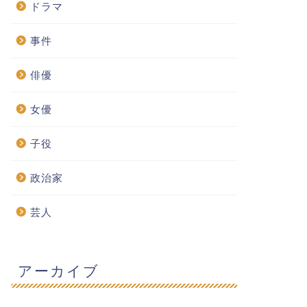
ドラマ
事件
俳優
女優
子役
政治家
芸人
アーカイブ