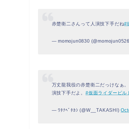
赤楚衛二さんって人演技下手だね
#
— momojun0830 (@momojun052
万丈龍我役の赤楚衛二だっけなぁ
演技下手だよ。
#仮面ライダービル
— ﾜﾀﾅﾍﾞﾀｶｼ (@W__TAKASHI)
Oct