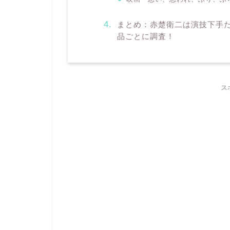
まとめ：赤楚衛二は演技下手
品ごとに調査！
ス