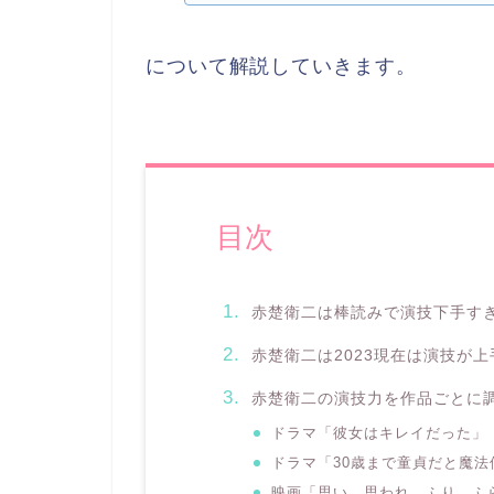
について解説していきます。
目次
赤楚衛二は棒読みで演技下手す
赤楚衛二は2023現在は演技が
赤楚衛二の演技力を作品ごとに
ドラマ「彼女はキレイだった」
ドラマ「30歳まで童貞だと魔
映画「思い、思われ、ふり、ふ