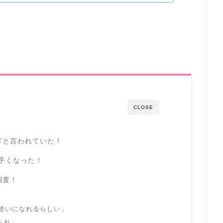
CLOSE
ぎと言われていた！
上手くなった！
調査！
法使いになれるらしい」
られ」