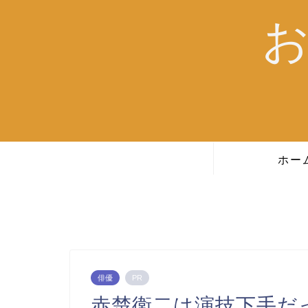
ホー
俳優
PR
赤楚衛二は演技下手だ