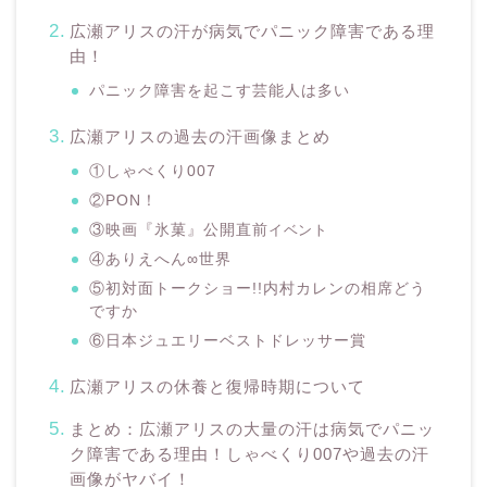
広瀬アリスの汗が病気でパニック障害である理
由！
パニック障害を起こす芸能人は多い
広瀬アリスの過去の汗画像まとめ
①しゃべくり007
②PON！
③映画『氷菓』公開直前
イベント
④ありえへん∞世界
⑤初対面トークショー!!内村カレンの相席どう
ですか
⑥日本ジュエリーベストドレッサー賞
広瀬アリスの休養と復帰時期について
まとめ：広瀬アリスの大量の汗は病気でパニッ
ク障害である理由！しゃべくり007や過去の汗
画像がヤバイ！