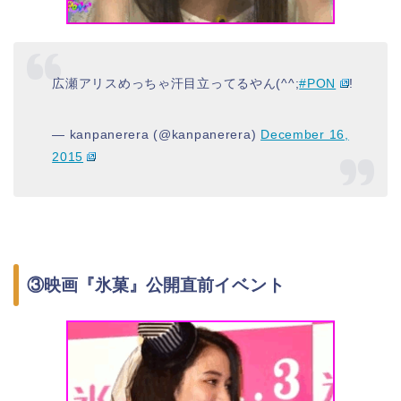
広瀬アリスめっちゃ汗目立ってるやん(^^;
#PON
!
— kanpanerera (@kanpanerera)
December 16,
2015
③映画『氷菓』公開直前
イベント