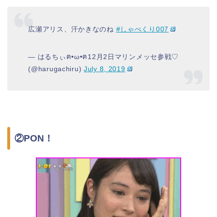
広瀬アリス、汗かきなのね
#しゃべくり007
— はるちぃฅ•ω•ฅ12月2日マリンメッセ参戦♡
(@harugachiru)
July 8, 2019
②PON！