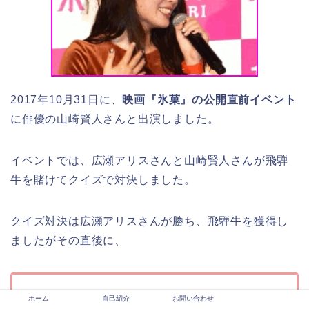
2017年10月31日に、
映画『氷菓』の公開直前イベント
に俳優の山崎賢人さんと出演しました。
イベントでは、広瀬アリスさんと山崎賢人さんが飛騨
牛を賭けてクイズで対決しました。
クイズ対決は広瀬アリスさんが勝ち、飛騨牛を獲得し
ましたがその直後に、
飛騨牛のために本気出したことが急に恥ずかし
ホーム
自己紹介
お問い合わせ