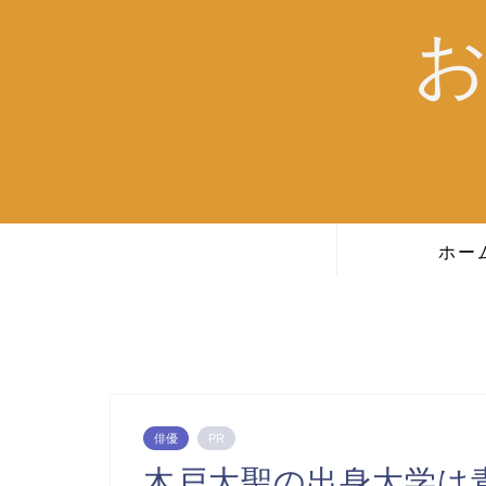
ホー
俳優
PR
木戸大聖の出身大学は