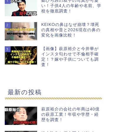
郷ひろみの双子の写真が可愛
1
い！子供4人の年齢や名前、学
校を徹底調査！
KEIKOの鼻はなぜ崩壊？壊死
2
の真相や昔と2026現在の鼻の
変化を画像比較！
【画像】萩原裕介と今井華が
3
インスタ匂わせで不倫相手確
定！？嫁や子供についても調
査！
最新の投稿
萩原裕介の会社の年商は40億
の萩原工業！年収や学歴・経
歴を調査！