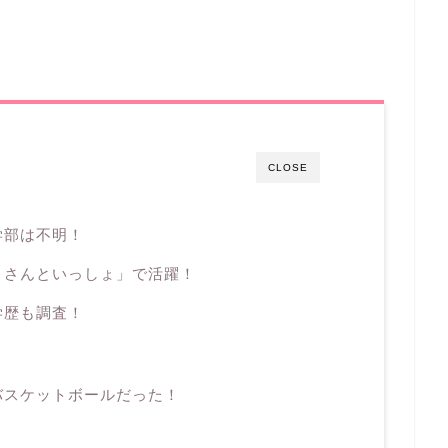
CLOSE
学部は不明！
うさんといっしょ」で活躍！
学歴も調査！
？
バスケットボールだった！