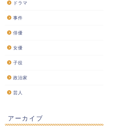
ドラマ
事件
俳優
女優
子役
政治家
芸人
アーカイブ