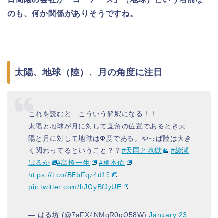
のも、何か関係がありそうですね。
太陽、地球（陸）、月の角度に注目
これを読むと、こういう解釈になる！！
太陽と地球が月に対して直角の位置であるとき太
陽と月に対して地球はΦ度である。やっぱ陸は大き
く関わってるということ？？
#天国と地獄
#綾瀬
はるか
#高橋一生
#柄本佑
https://t.co/BEbFqz4d19
pic.twitter.com/hJGyBfJyUE
— はる坊 (@7aFX4NMgR0qO58W)
January 23,