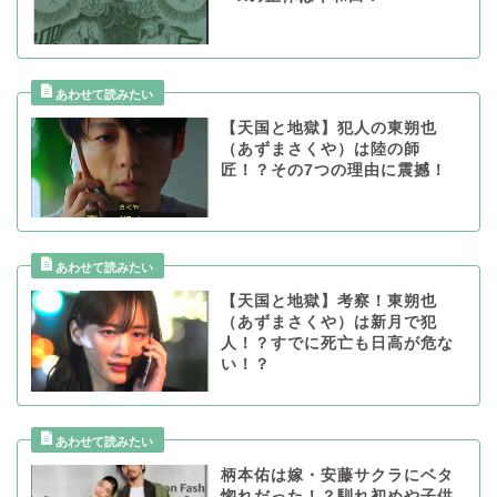
【天国と地獄】犯人の東朔也
（あずまさくや）は陸の師
匠！？その7つの理由に震撼！
【天国と地獄】考察！東朔也
（あずまさくや）は新月で犯
人！？すでに死亡も日高が危な
い！？
柄本佑は嫁・安藤サクラにベタ
惚れだった！？馴れ初めや子供