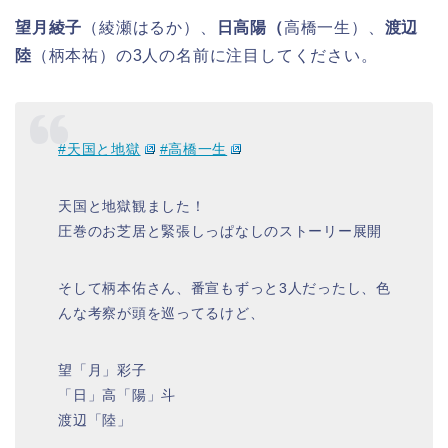
望月綾子
（綾瀬はるか）、
日高陽（
高橋一生）、
渡辺
陸
（柄本祐）の3人の名前に注目してください。
#天国と地獄
#高橋一生
天国と地獄観ました！
圧巻のお芝居と緊張しっぱなしのストーリー展開
そして柄本佑さん、番宣もずっと3人だったし、色
んな考察が頭を巡ってるけど、
望「月」彩子
「日」高「陽」斗
渡辺「陸」