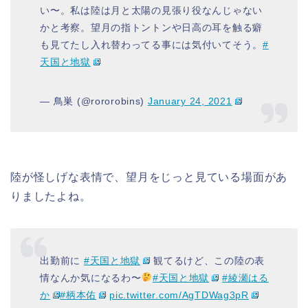
い〜。私は陸は月と太陽の見張り役なんじゃない
かと考察。望月の指トントンや日高の耳を触る癖
も見てたし入れ替わってる事には気付いてそう。
#
天国と地獄
— 鳥巣 (@rororobins)
January 24, 2021
陸が怪しげな表情で、望月をじっと見ている場面があ
りましたよね。
出勤前に
#天国と地獄
観てるけど、この陸の表
情なんか気になるわ〜
#天国と地獄
#綾瀬はる
か
#柄本佑
pic.twitter.com/AgTDWag3pR