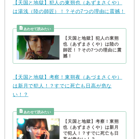
【天国と地獄】犯人の東朔也（あずまさくや）
は湯浅（陸の師匠）！？その7つの理由に震撼！
【天国と地獄】犯人の東朔
也（あずまさくや）は陸の
師匠！？その7つの理由に震
撼！
【天国と地獄】考察！東朔夜（あづまさくや）
は新月で犯人！？すでに死亡も日高が危な
い！？
【天国と地獄】考察！東朔
也（あずまさくや）は新月
で犯人！？すでに死亡も日