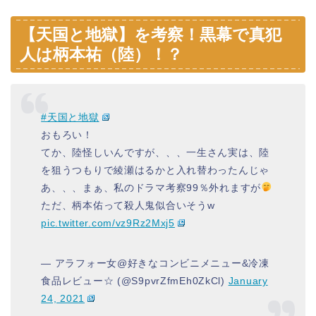
【天国と地獄】を考察！黒幕で真犯
人は柄本祐（陸）！？
#天国と地獄
おもろい！
てか、陸怪しいんですが、、、一生さん実は、陸
を狙うつもりで綾瀬はるかと入れ替わったんじゃ
あ、、、まぁ、私のドラマ考察99％外れますが
ただ、柄本佑って殺人鬼似合いそうw
pic.twitter.com/vz9Rz2Mxj5
— アラフォー女@好きなコンビニメニュー&冷凍
食品レビュー☆ (@S9pvrZfmEh0ZkCl)
January
24, 2021