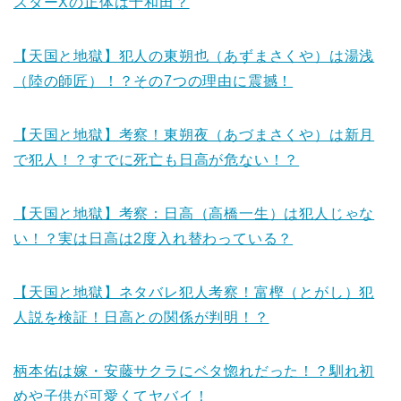
スターXの正体は十和田？
【天国と地獄】犯人の東朔也（あずまさくや）は湯浅
（陸の師匠）！？その7つの理由に震撼！
【天国と地獄】考察！東朔夜（あづまさくや）は新月
で犯人！？すでに死亡も日高が危ない！？
【天国と地獄】考察：日高（高橋一生）は犯人じゃな
い！？実は日高は2度入れ替わっている？
【天国と地獄】ネタバレ犯人考察！富樫（とがし）犯
人説を検証！日高との関係が判明！？
柄本佑は嫁・安藤サクラにベタ惚れだった！？馴れ初
めや子供が可愛くてヤバイ！