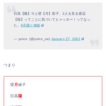
日高【陽】斗と望【月】彩子、2人を見る渡辺
【陸】ってことに気づいてヒャッホー！ってなっ
た。
#天国と地獄
— yuico. (@yuico_ue)
January 27, 2021
つまり
望
月
綾子
日高
陽