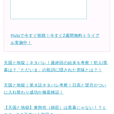
Huluで今すぐ視聴！今すぐ2週間無料トライア
ル実施中！
天国と地獄｜ネタバレ！最終回の結末を考察！犯人/黒
幕は？「ただいま」の歌詞に隠された意味とは？！
天国と地獄｜第８話ネタバレ考察！日高と望月がつい
に入れ替わり成功か徹底検証！
【天国と地獄】東朔也（師匠）は黒幕じゃない！？ミ