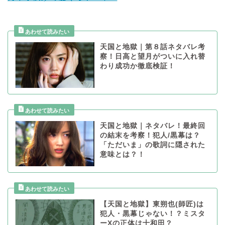
天国と地獄｜第８話ネタバレ考
察！日高と望月がついに入れ替
わり成功か徹底検証！
天国と地獄｜ネタバレ！最終回
の結末を考察！犯人/黒幕は？
「ただいま」の歌詞に隠された
意味とは？！
【天国と地獄】東朔也(師匠)は
犯人・黒幕じゃない！？ミスタ
ーXの正体は十和田？