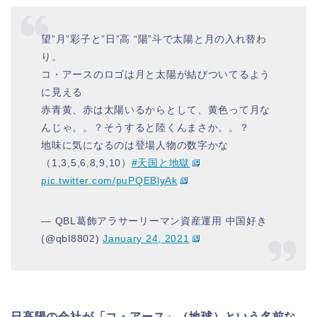
望”月”彩子と”日”高 “陽”斗で太陽と月の入れ替わ
り。
コ・アースのロゴは月と太陽が結びついてるよう
に見える
赤青黄、赤は太陽いるからとして、黄色って月な
んじゃ。。？そうすると陸くんまさか。。？
地味に気になるのは登場人物の数字かな
（1,3,5,6,8,9,10）
#天国と地獄
pic.twitter.com/puPQEBlyAk
— QBL葛飾アラサーリーマン資産運用 中国好き
(@qbl8802)
January 24, 2021
日高陽の会社が「コ・アース」（地球）という名前な