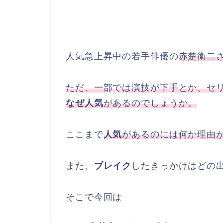
人気急上昇中の若手俳優の
赤楚衛二
ただ、一部では演技が下手とか、
セ
なぜ人気
があるのでしょうか。
ここまで
人気
があるのには何か理由
また、
ブレイク
したきっかけはどの
そこで今回は