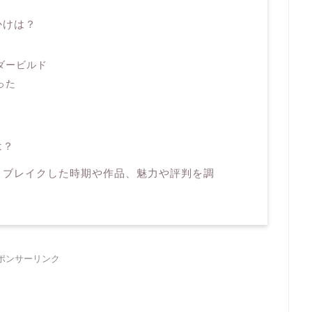
かけは？
ダービルド
った
は？
？ブレイクした時期や作品、魅力や評判を調
ポンサーリンク