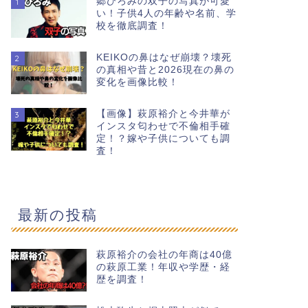
郷ひろみの双子の写真が可愛
1
い！子供4人の年齢や名前、学
校を徹底調査！
KEIKOの鼻はなぜ崩壊？壊死
2
の真相や昔と2026現在の鼻の
変化を画像比較！
【画像】萩原裕介と今井華が
3
インスタ匂わせで不倫相手確
定！？嫁や子供についても調
査！
最新の投稿
萩原裕介の会社の年商は40億
の萩原工業！年収や学歴・経
歴を調査！