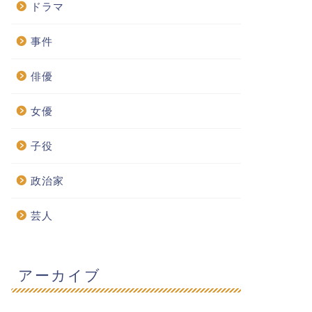
ドラマ
事件
俳優
女優
子役
政治家
芸人
アーカイブ