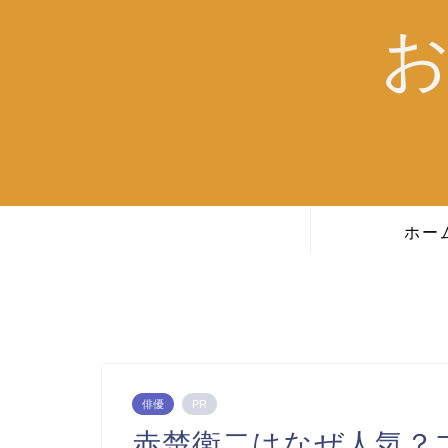
ホー
俳優
PR
赤楚衛二はなぜ人気？