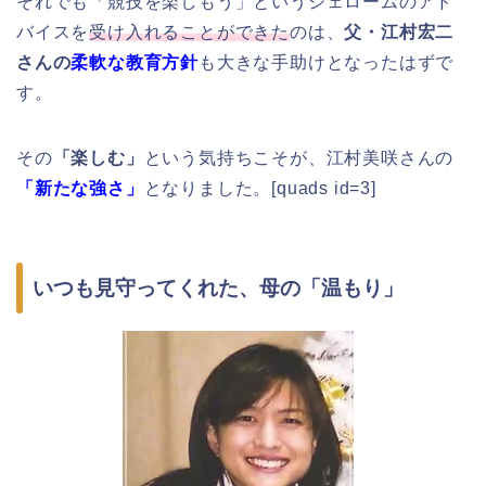
それでも「競技を楽しもう」というジェロームのアド
バイスを
受け入れることができた
のは、
父・江村宏二
さんの
柔軟な教育方針
も大きな手助けとなったはずで
す。
その
「楽しむ」
という気持ちこそが、江村美咲さんの
「新たな強さ」
となりました。[quads id=3]
いつも見守ってくれた、母の「温もり」