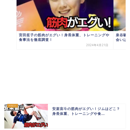
宮田笙子の筋肉がエグい！身長体重、トレーニングや
泉谷駿
食事法を徹底調査！
会いは？
2024年4月21日
安楽宙斗の筋肉がエグい！ジムはどこ？
身長体重、トレーニングや食...