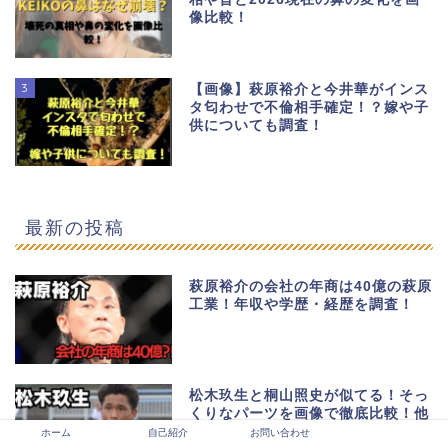
像比較！
3
【画像】萩原裕介と今井華がインス
タ匂わせで不倫相手確定！？嫁や子
供についても調査！
最新の投稿
萩原裕介の会社の年商は40億の萩原
工業！年収や学歴・経歴を調査！
松木玖生と桐山照史が似てる！そっ
くりなパーツを画像で徹底比較！他
にも似てる芸能人7人まとめ！
ホーム
自己紹介
お問い合わせ