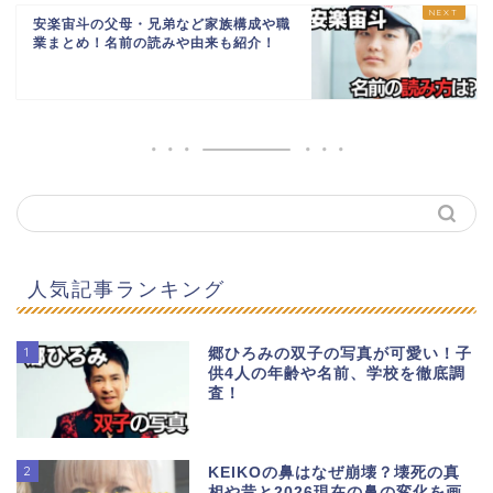
安楽宙斗の父母・兄弟など家族構成や職
業まとめ！名前の読みや由来も紹介！
人気記事ランキング
1
郷ひろみの双子の写真が可愛い！子
供4人の年齢や名前、学校を徹底調
査！
2
KEIKOの鼻はなぜ崩壊？壊死の真
相や昔と2026現在の鼻の変化を画