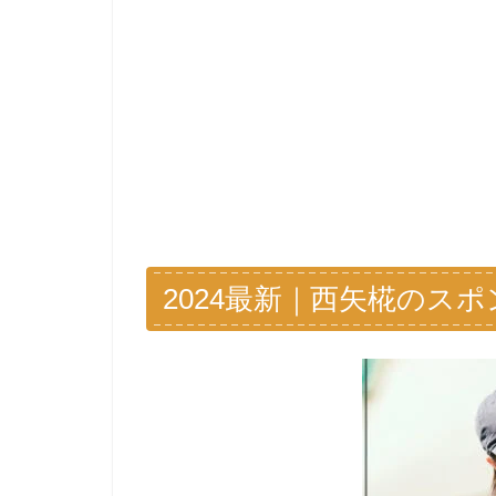
2024最新｜西矢椛のス