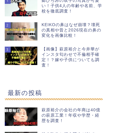
郷ひろみの双子の写真が可愛
1
い！子供4人の年齢や名前、学
校を徹底調査！
KEIKOの鼻はなぜ崩壊？壊死
2
の真相や昔と2026現在の鼻の
変化を画像比較！
【画像】萩原裕介と今井華が
3
インスタ匂わせで不倫相手確
定！？嫁や子供についても調
査！
最新の投稿
萩原裕介の会社の年商は40億
の萩原工業！年収や学歴・経
歴を調査！