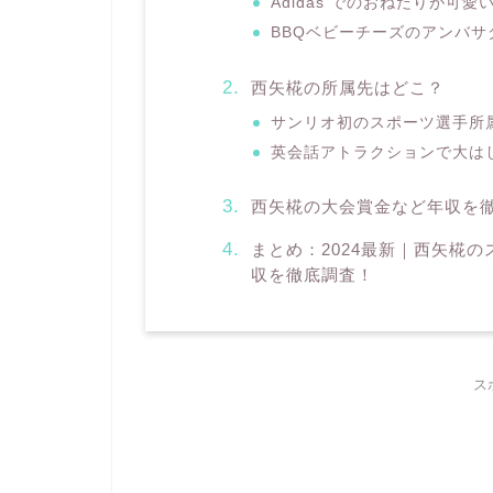
Adidas でのおねだりが可愛
BBQベビーチーズのアンバサ
西矢椛の所属先はどこ？
サンリオ初のスポーツ選手所
英会話アトラクションで大は
西矢椛の大会賞金など年収を
まとめ：2024最新｜西矢椛
収を徹底調査！
ス