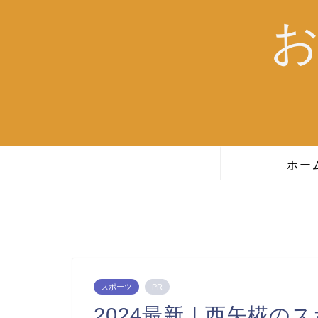
ホー
スポーツ
PR
2024最新｜西矢椛の