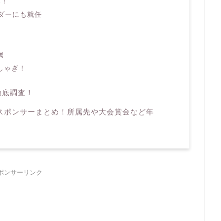
い！
ダーにも就任
属
しゃぎ！
徹底調査！
のスポンサーまとめ！所属先や大会賞金など年
ポンサーリンク