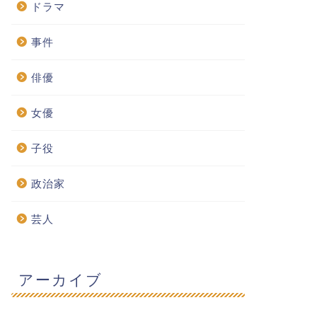
ドラマ
事件
俳優
女優
子役
政治家
芸人
アーカイブ