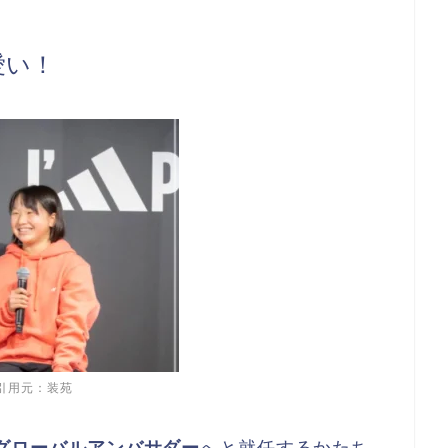
愛い！
引用元：装苑
sのグローバルアンバサダー
へと就任するかたち