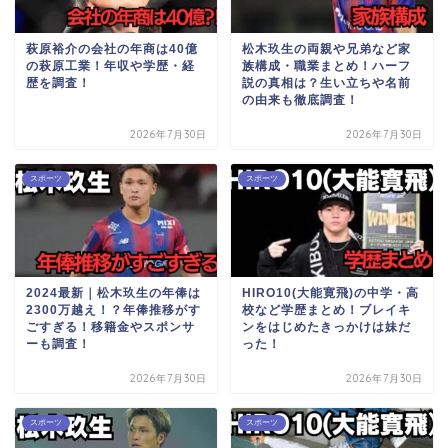
萩原裕介の会社の年商は40億
松木玖生の両親や兄弟など家
の萩原工業！年収や学歴・経
族構成・職業まとめ！ハーフ
歴を調査！
説の真相は？生い立ちや名前
の由来も徹底調査！
2026年7月30日
2026年7月30日
スポーツ
スポーツ
2024最新｜松木玖生の年俸は
HIRO10(大能寛飛)の中学・高
2300万越え！？年俸推移がす
校など学歴まとめ！ブレイキ
ごすぎる！移籍金やスポンサ
ンをはじめたきっかけは妹だ
ーも調査！
った！
2026年7月30日
2026年7月30日
スポーツ
スポーツ