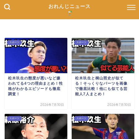
おれんじニュース
スポーツ
スポーツ
松木玖生の態度が悪いなど嫌
松木玖生と桐山照史が似て
われてる4つの理由まとめ！性
る！そっくりなパーツを画像
格がわかるエピソードも徹底
で徹底比較！他にも似てる芸
調査！
能人7人まとめ！
2026年7月30日
2026年7月30日
スポーツ
スポーツ