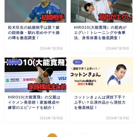
松木玖生の結婚相手は誰？嫁
HIRO10(大能寛飛）の筋肉が
の顔画像・馴れ初めやデキ婚
エグい！トレーニングや食事
の噂を徹底調査！
法、身長体重を徹底調査！
2026年7月30日
2026年7月30日
スポーツ
芸人
HIRO10(大能寛飛）の父親は
コットンきょんは演技下手？
イケメン美容師！家族構成や
上手い？出演作品から演技力
練習のエピソードを紹介！
を徹底検証！
2026年7月30日
2026年7月19日
...