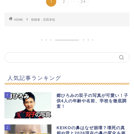
1
2
24
HOME
投稿者：石田卓也
人気記事ランキング
1
郷ひろみの双子の写真が可愛い！子
供4人の年齢や名前、学校を徹底調
査！
2
KEIKOの鼻はなぜ崩壊？壊死の真
相や昔と2026現在の鼻の変化を画