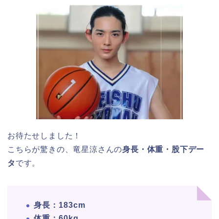
お待たせしました！
こちらが驚きの、竜星涼さんの
身長・体重・股下デー
タ
です。
身長：183cm
体重：60kg