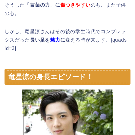
そうした
「言葉の力」に
傷つきやすい
のも、また子供
の心。
しかし、竜星涼さんはその後の学生時代でコンプレッ
クスだった
長い足を
魅力
に
変える時が来ます。[quads
id=3]
竜星涼の身長エピソード！