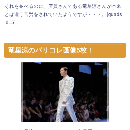
それを並べるのに、店員さんである竜星涼さんが本来
とは違う苦労をされていたようですが・・・。[quads
id=5]
竜星涼のパリコレ画像5枚！