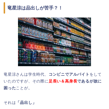
竜星涼は品出しが苦手？！
竜星涼さんは学生時代、
コンビニでアルバイト
をして
いたのですが、その際に
足長い＆高身長
であるが故に
困った
ことが。
それは
「品出し」