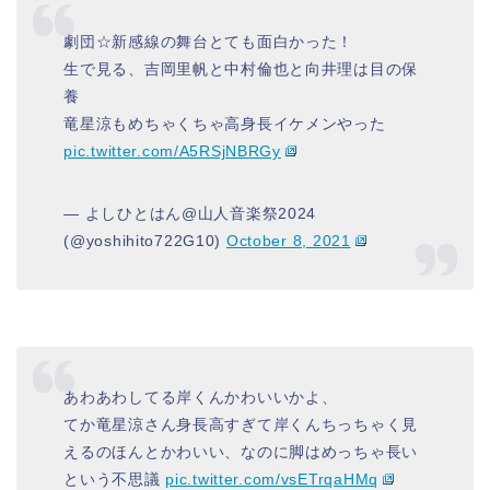
劇団☆新感線の舞台とても面白かった！
生で見る、吉岡里帆と中村倫也と向井理は目の保
養
竜星涼もめちゃくちゃ高身長イケメンやった
pic.twitter.com/A5RSjNBRGy
— よしひとはん@山人音楽祭2024
(@yoshihito722G10)
October 8, 2021
あわあわしてる岸くんかわいいかよ、
てか竜星涼さん身長高すぎて岸くんちっちゃく見
えるのほんとかわいい、なのに脚はめっちゃ長い
という不思議
pic.twitter.com/vsETrqaHMq