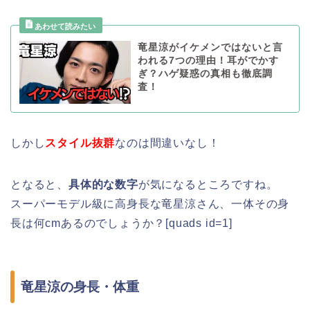
竜星涼がイケメンではないと言
われる7つの理由！耳がでかす
ぎ？ハゲ疑惑の真相も徹底調
査！
しかし
スタイル抜群
なのは間違いなし！
となると、
具体的な数字
が気になるところですね。
スーパーモデル級に高身長な竜星涼さん、一体その身
長は何cmあるのでしょうか？[quads id=1]
竜星涼の身長・体重