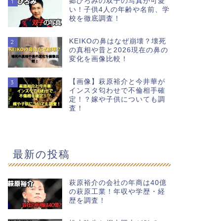
郷ひろみの双子の写真が可愛
1
い！子供4人の年齢や名前、学
校を徹底調査！
KEIKOの鼻はなぜ崩壊？壊死
2
の真相や昔と2026現在の鼻の
変化を画像比較！
【画像】萩原裕介と今井華が
3
インスタ匂わせで不倫相手確
定！？嫁や子供についても調
査！
最新の投稿
萩原裕介の会社の年商は40億
の萩原工業！年収や学歴・経
歴を調査！