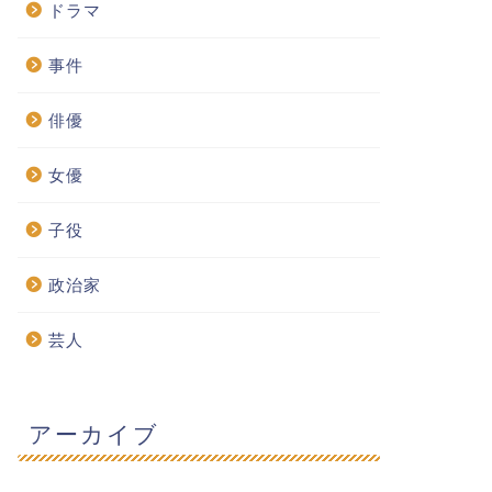
ドラマ
事件
俳優
女優
子役
政治家
芸人
アーカイブ