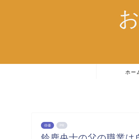
ホー
俳優
PR
鈴鹿央士の父の職業は