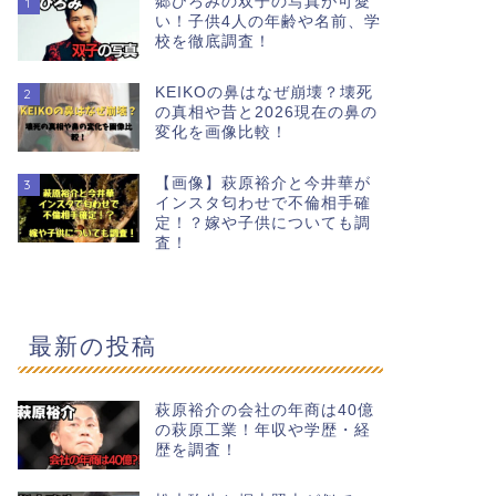
郷ひろみの双子の写真が可愛
1
い！子供4人の年齢や名前、学
校を徹底調査！
KEIKOの鼻はなぜ崩壊？壊死
2
の真相や昔と2026現在の鼻の
変化を画像比較！
【画像】萩原裕介と今井華が
3
インスタ匂わせで不倫相手確
定！？嫁や子供についても調
査！
最新の投稿
萩原裕介の会社の年商は40億
の萩原工業！年収や学歴・経
歴を調査！