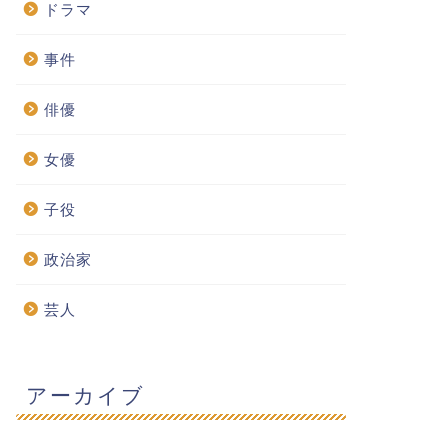
ドラマ
事件
俳優
女優
子役
政治家
芸人
アーカイブ