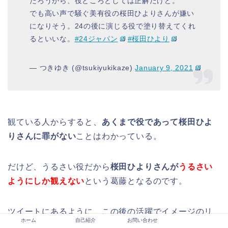
だろうから、役どころとしては正解だけど。
でも高い声で騒ぐ美有役の桜田ひよりさんが嫌い
になりそう。24の後に演じる役で塗り替えてくれ
るといいな。
#24ジャパン
#桜田ひより
— つきゆき (@tsukiyukikaze)
January 9, 2021
観ている人からすると、
あくまで役であって桜田ひよ
りさんに罪がない
ことはわかっている。
だけど、うるさい役だから
桜田ひよりさんが
うるさい
ようにしか観えない
という葛藤となるのです。
ツイートにあるように、この後の活躍でイメージのリ
ホーム
自己紹介
お問い合わせ
カバリーはできたものの、役柄の質によって
「演技下