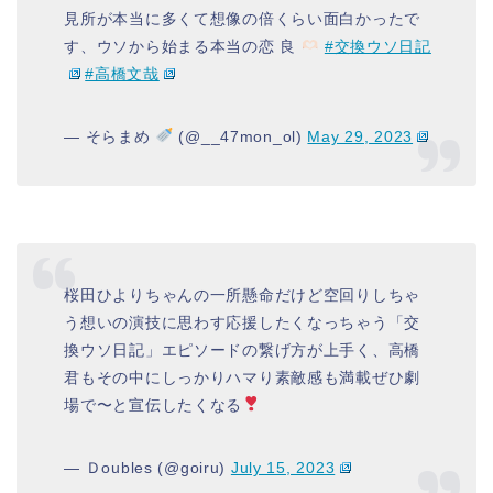
見所が本当に多くて想像の倍くらい面白かったで
す、ウソから始まる本当の恋 良
#交換ウソ日記
#高橋文哉
— そらまめ
(@__47mon_ol)
May 29, 2023
桜田ひよりちゃんの一所懸命だけど空回りしちゃ
う想いの演技に思わす応援したくなっちゃう「交
換ウソ日記」エピソードの繋げ方が上手く、高橋
君もその中にしっかりハマり素敵感も満載ぜひ劇
場で〜と宣伝したくなる
— Ｄoubles (@goiru)
July 15, 2023