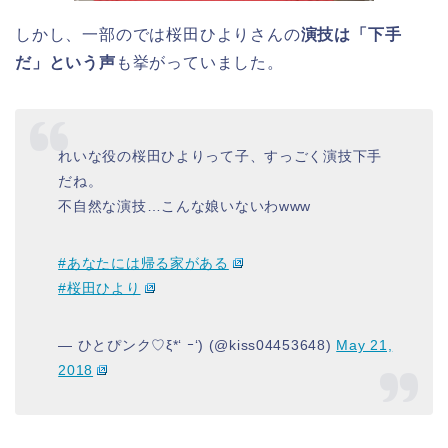
しかし、一部のでは桜田ひよりさんの
演技は「下手
だ」という声
も挙がっていました。
れいな役の桜田ひよりって子、すっごく演技下手
だね。
不自然な演技…こんな娘いないわwww
#あなたには帰る家がある
#桜田ひより
— ひとぴンク♡ξ*‘ ｰ‘) (@kiss04453648)
May 21,
2018