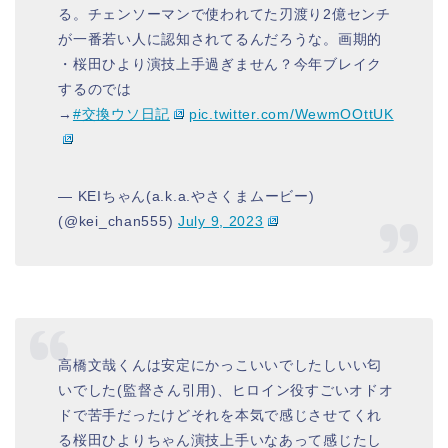
る。チェンソーマンで使われてた刃渡り2億センチ
が一番若い人に認知されてるんだろうな。画期的
・桜田ひより演技上手過ぎません？今年ブレイク
するのでは
→
#交換ウソ日記
pic.twitter.com/WewmOOttUK
— KEIちゃん(a.k.a.やさくまムービー)
(@kei_chan555)
July 9, 2023
高橋文哉くんは安定にかっこいいでしたしいい匂
いでした(監督さん引用)、ヒロイン役すごいオドオ
ドで苦手だったけどそれを本気で感じさせてくれ
る桜田ひよりちゃん演技上手いなあって感じたし