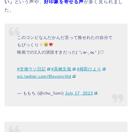
い」
という声や、
好印象を寄せる声
が多く見られまし
た。
このコンビなんだかんだ言って推せれたの自分で
もびっくり
映画での2人の演技すきだった( ᐡ｡o̶̶̷ ·̫ o̶̶̷｡ᐡ )♡
#交換ウソ日記
#高橋文哉
#桜田ひより
pic.twitter.com/9fqvoncVtd
— ももち (@chu_fumi)
July 17, 2023