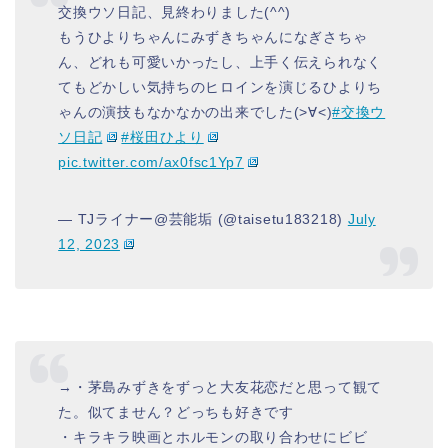
交換ウソ日記、見終わりました(^^)
もうひよりちゃんにみずきちゃんになぎさちゃ
ん、どれも可愛いかったし、上手く伝えられなく
てもどかしい気持ちのヒロインを演じるひよりち
ゃんの演技もなかなかの出来でした(>∀<)
#交換ウ
ソ日記
#桜田ひより
pic.twitter.com/ax0fsc1Yp7
— TJライナー@芸能垢 (@taisetu183218)
July
12, 2023
→・茅島みずきをずっと大友花恋だと思って観て
た。似てません？どっちも好きです
・キラキラ映画とホルモンの取り合わせにビビ