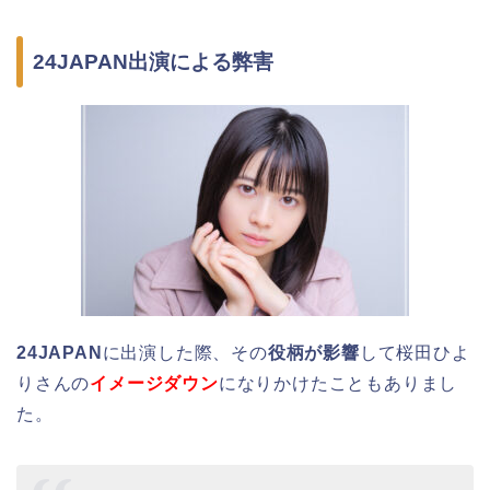
24JAPAN出演による弊害
24JAPAN
に出演した際、その
役柄が影響
して桜田ひよ
りさんの
イメージダウン
になりかけたこともありまし
た。